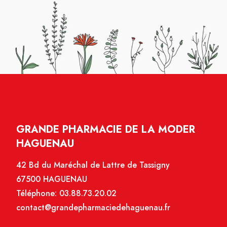
GRANDE PHARMACIE DE LA MODER
HAGUENAU
42 Bd du Maréchal de Lattre de Tassigny
67500 HAGUENAU
Téléphone:
03.88.73.20.02
contact@grandepharmaciedehaguenau.fr