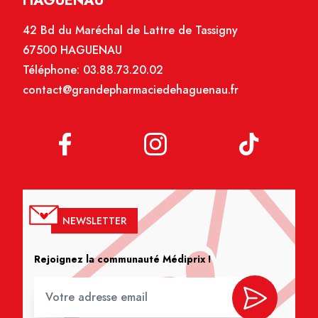
HAGUENAU
42 Bd du Maréchal de Lattre de Tassigny
67500 HAGUENAU
Téléphone:
03.88.73.20.02
contact@grandepharmaciedehaguenau.fr
NEWSLETTER
Rejoignez la communauté Médiprix !