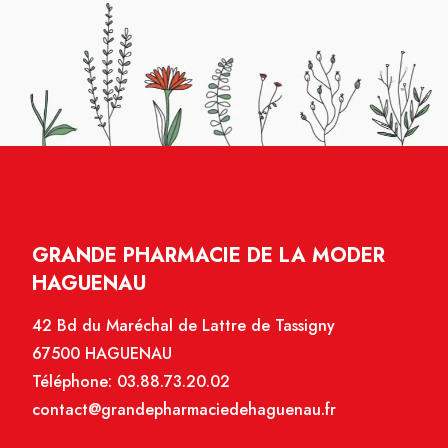
GRANDE PHARMACIE DE LA MODER
HAGUENAU
42 Bd du Maréchal de Lattre de Tassigny
67500 HAGUENAU
Téléphone:
03.88.73.20.02
contact@grandepharmaciedehaguenau.fr