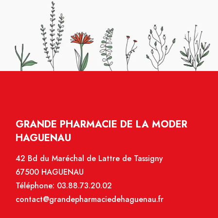
GRANDE PHARMACIE DE LA MODER
HAGUENAU
42 Bd du Maréchal de Lattre de Tassigny
67500 HAGUENAU
Téléphone:
03.88.73.20.02
contact@grandepharmaciedehaguenau.fr