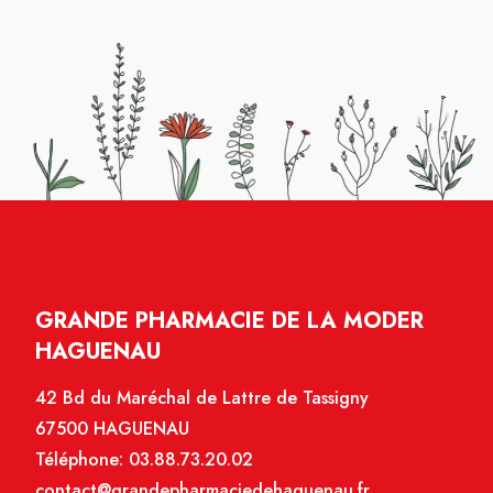
GRANDE PHARMACIE DE LA MODER
HAGUENAU
42 Bd du Maréchal de Lattre de Tassigny
67500 HAGUENAU
Téléphone:
03.88.73.20.02
contact@grandepharmaciedehaguenau.fr