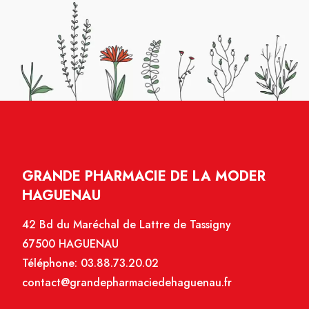
GRANDE PHARMACIE DE LA MODER
HAGUENAU
42 Bd du Maréchal de Lattre de Tassigny
67500 HAGUENAU
Téléphone:
03.88.73.20.02
contact@grandepharmaciedehaguenau.fr