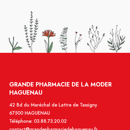
GRANDE PHARMACIE DE LA MODER
HAGUENAU
42 Bd du Maréchal de Lattre de Tassigny
67500 HAGUENAU
Téléphone:
03.88.73.20.02
contact@grandepharmaciedehaguenau.fr