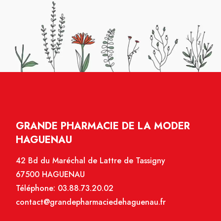
GRANDE PHARMACIE DE LA MODER
HAGUENAU
42 Bd du Maréchal de Lattre de Tassigny
67500 HAGUENAU
Téléphone:
03.88.73.20.02
contact@grandepharmaciedehaguenau.fr