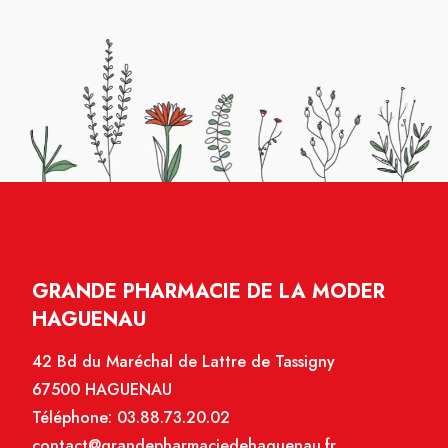
GRANDE PHARMACIE DE LA MODER
HAGUENAU
42 Bd du Maréchal de Lattre de Tassigny
67500 HAGUENAU
Téléphone:
03.88.73.20.02
contact@grandepharmaciedehaguenau.fr