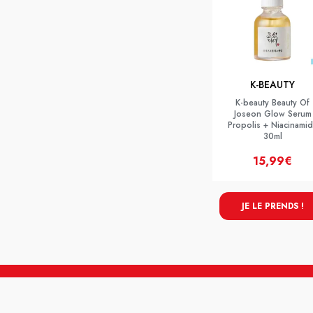
K-BEAUTY
K-beauty Beauty Of
Joseon Glow Serum
Propolis + Niacinami
30ml
15,99€
JE LE PRENDS !