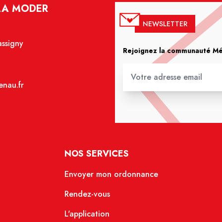
LA MODER
NEWSLETTER
assigny
Rejoignez la communauté Méd
nau.fr
NOS SERVICES
Envoyer mon ordonnance
Rendez-vous
L'application