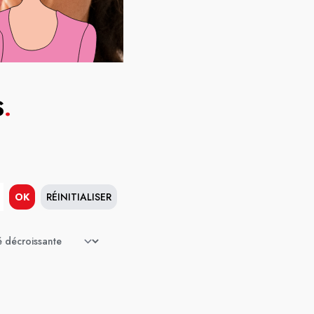
S
.
OK
RÉINITIALISER