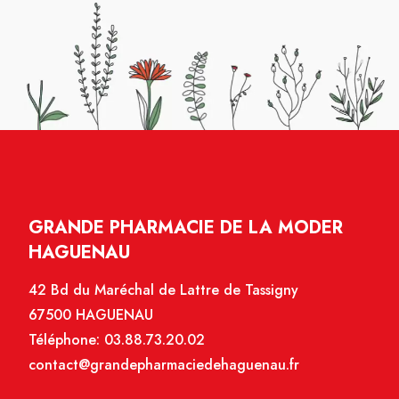
GRANDE PHARMACIE DE LA MODER
HAGUENAU
42 Bd du Maréchal de Lattre de Tassigny
67500 HAGUENAU
Téléphone:
03.88.73.20.02
contact@grandepharmaciedehaguenau.fr