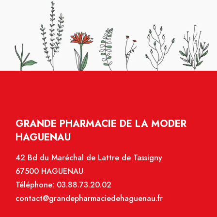
GRANDE PHARMACIE DE LA MODER
HAGUENAU
42 Bd du Maréchal de Lattre de Tassigny
67500 HAGUENAU
Téléphone:
03.88.73.20.02
contact@grandepharmaciedehaguenau.fr