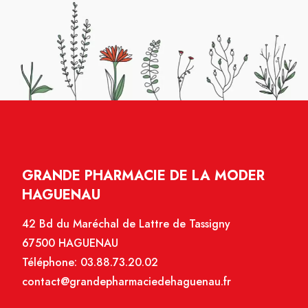
GRANDE PHARMACIE DE LA MODER
HAGUENAU
42 Bd du Maréchal de Lattre de Tassigny
67500 HAGUENAU
Téléphone:
03.88.73.20.02
contact@grandepharmaciedehaguenau.fr