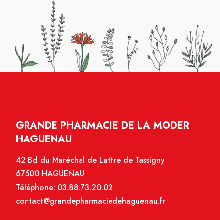
GRANDE PHARMACIE DE LA MODER
HAGUENAU
42 Bd du Maréchal de Lattre de Tassigny
67500 HAGUENAU
Téléphone:
03.88.73.20.02
contact@grandepharmaciedehaguenau.fr