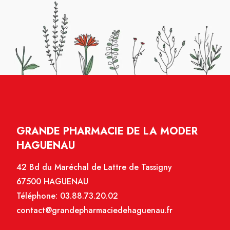
GRANDE PHARMACIE DE LA MODER
HAGUENAU
42 Bd du Maréchal de Lattre de Tassigny
67500 HAGUENAU
Téléphone:
03.88.73.20.02
contact@grandepharmaciedehaguenau.fr