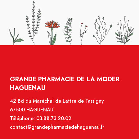
GRANDE PHARMACIE DE LA MODER
HAGUENAU
42 Bd du Maréchal de Lattre de Tassigny
67500 HAGUENAU
Téléphone:
03.88.73.20.02
contact@grandepharmaciedehaguenau.fr