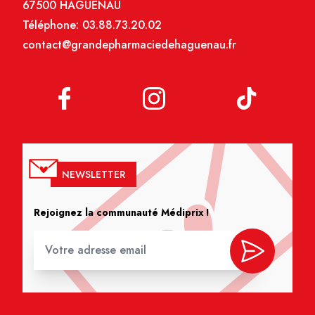
67500 HAGUENAU
Téléphone:
03.88.73.20.02
contact@grandepharmaciedehaguenau.fr
NEWSLETTER
Rejoignez la communauté Médiprix !