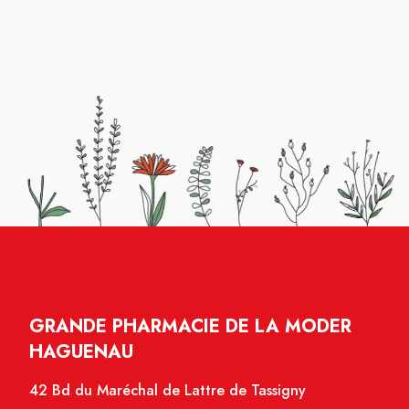
GRANDE PHARMACIE DE LA MODER
HAGUENAU
42 Bd du Maréchal de Lattre de Tassigny