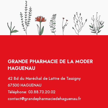
GRANDE PHARMACIE DE LA MODER
HAGUENAU
42 Bd du Maréchal de Lattre de Tassigny
67500 HAGUENAU
Téléphone:
03.88.73.20.02
contact@grandepharmaciedehaguenau.fr